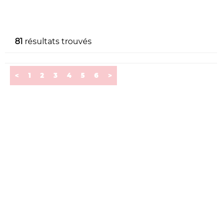
81
résultats trouvés
<
1
2
3
4
5
6
>