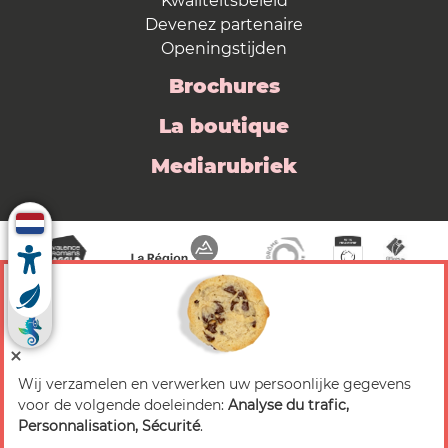
Kwaliteitsbeleid
Devenez partenaire
Openingstijden
Brochures
La boutique
Mediarubriek
Wij verzamelen en verwerken uw persoonlijke gegevens
© 2026 Valence Romans Tourisme — Alle rechten
voor de volgende doeleinden:
Analyse du trafic,
voorbehouden
Personnalisation, Sécurité
.
Juridische mededeling