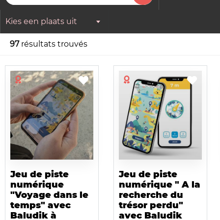
Kies een plaats uit
97
résultats trouvés
Jeu de piste
Jeu de piste
numérique
numérique " A la
"Voyage dans le
recherche du
temps" avec
trésor perdu"
Baludik à
avec Baludik