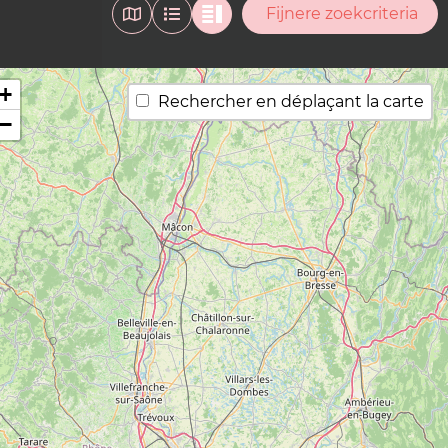
Fijnere zoekcriteria
+
Rechercher en déplaçant la carte
−