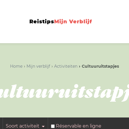
Reistips
Mijn Verblijf
Home
Mijn verblijf
Activiteiten
Cultuuruitstapjes
ultuuruitstapj
Soort activiteit
Réservable en ligne