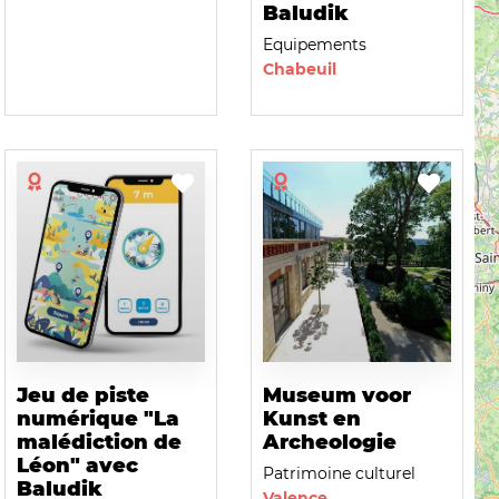
Baludik
Equipements
Chabeuil
Jeu de piste
Museum voor
numérique "La
Kunst en
malédiction de
Archeologie
Léon" avec
Patrimoine culturel
Baludik
Valence