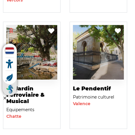
Vercors
Le Jardin
Le Pendentif
Ferroviaire &
Patrimoine culturel
Musical
Valence
Equipements
Chatte