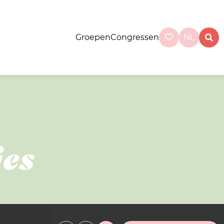
Groepen
Congressen
NL
es