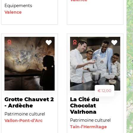
Equipements
Valence
€ 12,00
Grotte Chauvet 2
La Cité du
- Ardèche
Chocolat
Valrhona
Patrimoine culturel
Patrimoine culturel
Vallon-Pont-d’Arc
Tain-l’Hermitage