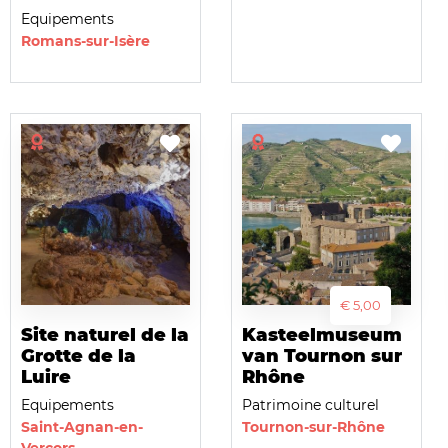
Equipements
Romans-sur-Isère
€ 5,00
Site naturel de la
Kasteelmuseum
Grotte de la
van Tournon sur
Luire
Rhône
Equipements
Patrimoine culturel
Saint-Agnan-en-
Tournon-sur-Rhône