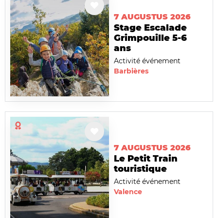
7 AUGUSTUS 2026
Stage Escalade
Grimpouille 5-6
ans
Activité événement
Barbières
7 AUGUSTUS 2026
Le Petit Train
touristique
Activité événement
Valence