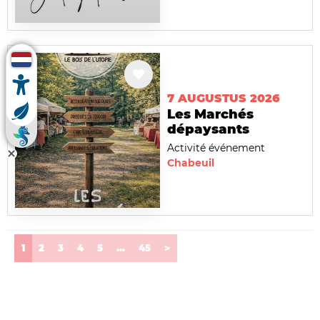
7 AUGUSTUS 2026
Les Marchés
dépaysants
Activité événement
Chabeuil
(current)
1
2
3
4
5
...
45
>