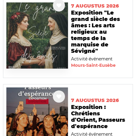
7 AUGUSTUS 2026
Exposition "Le
grand siècle des
âmes : Les arts
religieux au
temps de la
marquise de
Sévigné"
Activité événement
Mours-Saint-Eusèbe
7 AUGUSTUS 2026
Exposition :
Chrétiens
d'Orient, Passeurs
d'espérance
Activité événement