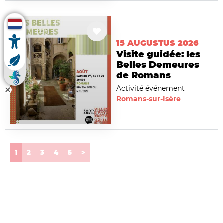
15 AUGUSTUS 2026
Visite guidée: les
Belles Demeures
de Romans
Activité événement
Romans-sur-Isère
(current)
1
2
3
4
5
>