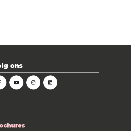
lg ons
ochures