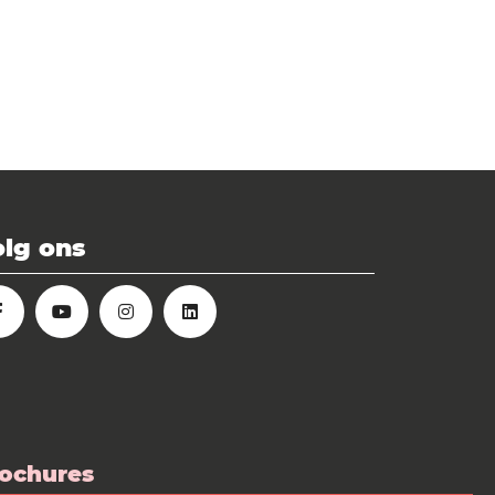
lg ons
ochures