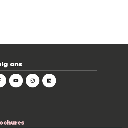
lg ons
ochures