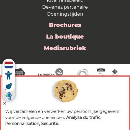
Kwaliteitsbeleid
Devenez partenaire
Openingstijden
Brochures
La boutique
Mediarubriek
Wij verzamelen en verwerken uw persoonlijke gegevens
© 2026 Valence Romans Tourisme — Alle rechten
voor de volgende doeleinden:
Analyse du trafic,
voorbehouden
Personnalisation, Sécurité
.
Juridische mededeling