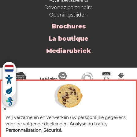
Kwaliteitsbeleid
Devenez partenaire
Openingstijden
Brochures
La boutique
Mediarubriek
Wij verzamelen en verwerken uw persoonlijke gegevens
© 2026 Valence Romans Tourisme — Alle rechten
voor de volgende doeleinden:
Analyse du trafic,
voorbehouden
Personnalisation, Sécurité
.
Juridische mededeling