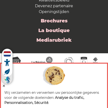
Kwaliteitsbeleid
Devenez partenaire
Openingstijden
Brochures
La boutique
Mediarubriek
Wij verzamelen en verwerken uw persoonlijke gegevens
© 2026 Valence Romans Tourisme — Alle rechten
voor de volgende doeleinden:
Analyse du trafic,
voorbehouden
Personnalisation, Sécurité
.
Juridische mededeling