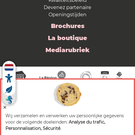
Kwaliteitsbeleid
Devenez partenaire
Openingstijden
Brochures
La boutique
Mediarubriek
Wij verzamelen en verwerken uw persoonlijke gegevens
© 2026 Valence Romans Tourisme — Alle rechten
voor de volgende doeleinden:
Analyse du trafic,
voorbehouden
Personnalisation, Sécurité
.
Juridische mededeling