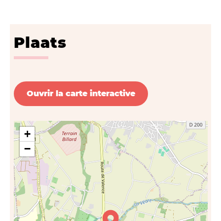
Plaats
Ouvrir la carte interactive
+
−