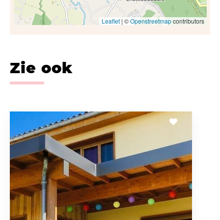
Leaflet
| ©
Openstreetmap
contributors
Zie ook