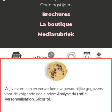
Openingstijden
Brochures
La boutique
Mediarubriek
Wij verzamelen en verwerken uw persoonlijke gegevens
© 2026 Valence Romans Tourisme — Alle rechten
voor de volgende doeleinden:
Analyse du trafic,
voorbehouden
Personnalisation, Sécurité
.
Juridische mededeling