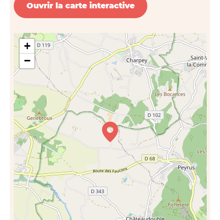
Ouvrir la carte interactive
+
−