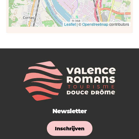
Leaflet
| ©
Openstreetmap
contributors
Newsletter
Inschrijven