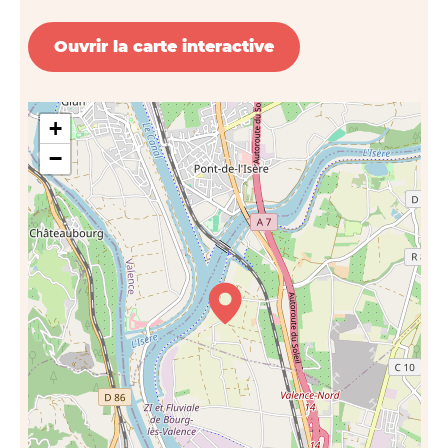
Ouvrir la carte interactive
+
−