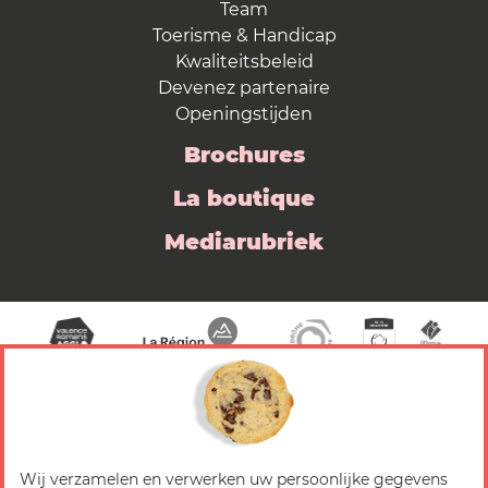
Team
Toerisme & Handicap
Kwaliteitsbeleid
Devenez partenaire
Openingstijden
Brochures
La boutique
Mediarubriek
Wij verzamelen en verwerken uw persoonlijke gegevens
© 2026 Valence Romans Tourisme — Alle rechten