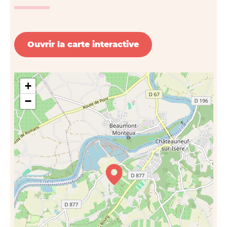
Ouvrir la carte interactive
+
−