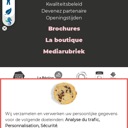
Kwaliteitsbeleid
Devenez partenaire
Openingstijden
Brochures
La boutique
Mediarubriek
Wij verzamelen en verwerken uw persoonlijke gegevens
© 2026 Valence Romans Tourisme — Alle rechten
voor de volgende doeleinden:
Analyse du trafic,
voorbehouden
Personnalisation, Sécurité
.