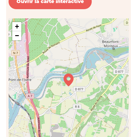
Ouvrir la carte interactive
+
−