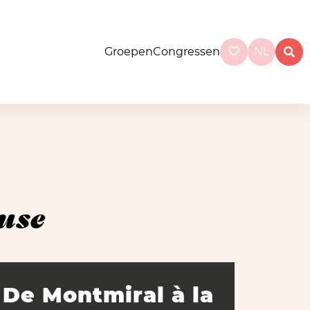
Groepen
Congressen
NL
use
De Montmiral à la