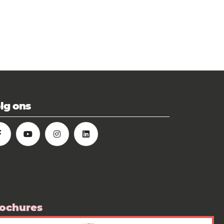
lg ons
ochures