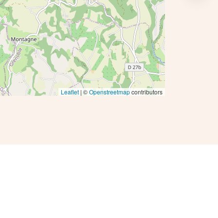
Leaflet
| ©
Openstreetmap
contributors