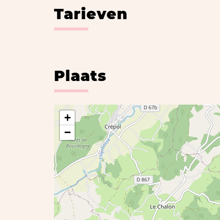
Tarieven
Plaats
+
−