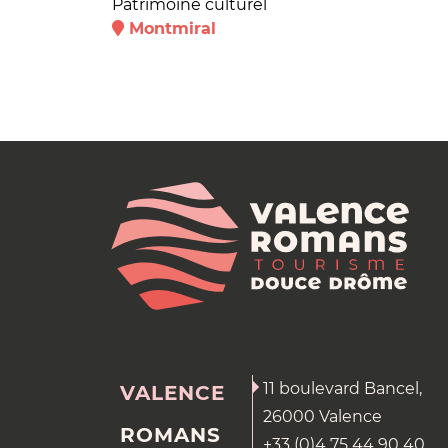
Patrimoine culturel
Montmiral
11 boulevard Bancel,
VALENCE
26000 Valence
ROMANS
+33 (0)4 75 44 90 40