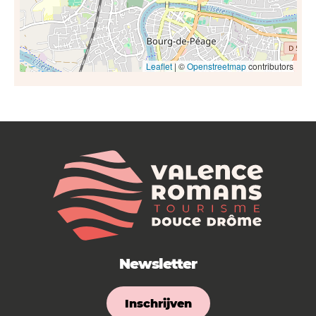
Leaflet
| ©
Openstreetmap
contributors
Newsletter
Inschrijven