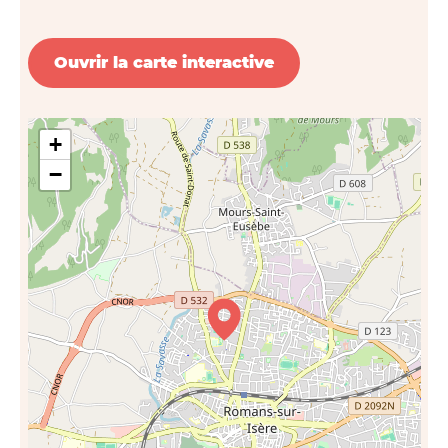
Ouvrir la carte interactive
+
−