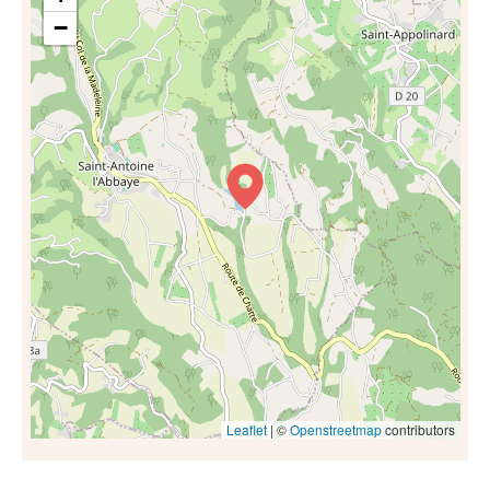
−
Leaflet
| ©
Openstreetmap
contributors