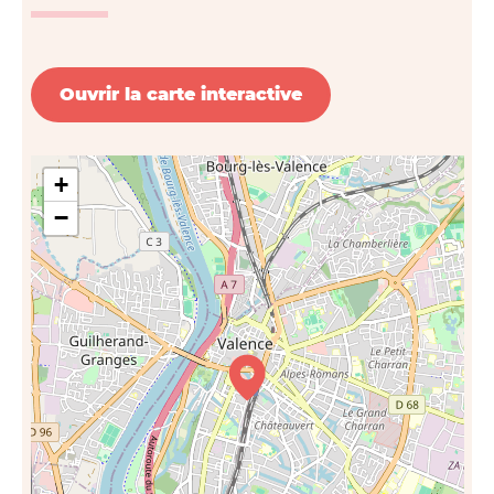
Ouvrir la carte interactive
+
−