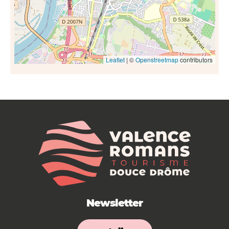
Leaflet
| ©
Openstreetmap
contributors
Newsletter