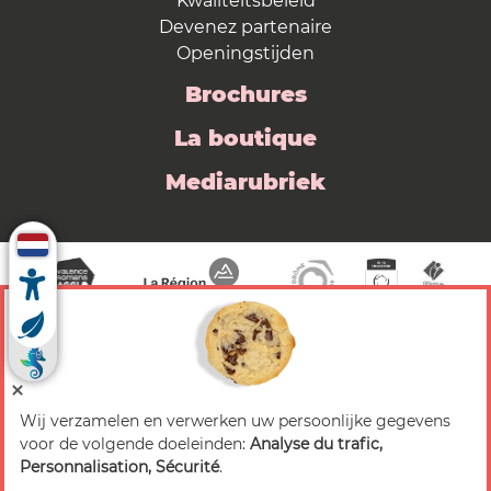
Kwaliteitsbeleid
Devenez partenaire
Openingstijden
Brochures
La boutique
Mediarubriek
Wij verzamelen en verwerken uw persoonlijke gegevens
© 2026 Valence Romans Tourisme — Alle rechten
voor de volgende doeleinden:
Analyse du trafic,
voorbehouden
Personnalisation, Sécurité
.
Juridische mededeling