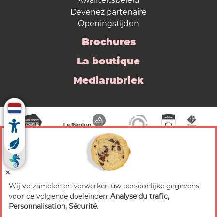
Kwaliteitsbeleid
Devenez partenaire
Openingstijden
Brochures
La boutique
Mediarubriek
Wij verzamelen en verwerken uw persoonlijke gegevens
© 2026 Valence Romans Tourisme — Alle rechten
voor de volgende doeleinden:
Analyse du trafic,
voorbehouden
Personnalisation, Sécurité
.
Juridische mededeling