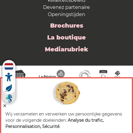
Kwaliteitsbeleid
Devenez partenaire
Openingstijden
Brochures
La boutique
Mediarubriek
Wij verzamelen en verwerken uw persoonlijke gegevens
© 2026 Valence Romans Tourisme — Alle rechten
voor de volgende doeleinden:
Analyse du trafic,
voorbehouden
Personnalisation, Sécurité
.
Juridische mededeling