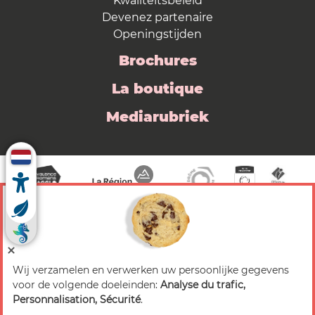
Kwaliteitsbeleid
Devenez partenaire
Openingstijden
Brochures
La boutique
Mediarubriek
Wij verzamelen en verwerken uw persoonlijke gegevens
© 2026 Valence Romans Tourisme — Alle rechten
voor de volgende doeleinden:
Analyse du trafic,
voorbehouden
Personnalisation, Sécurité
.
Juridische mededeling