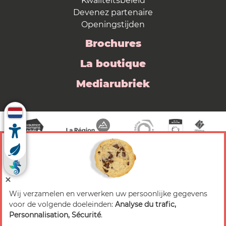
Kwaliteitsbeleid
Devenez partenaire
Openingstijden
Brochures
La boutique
Mediarubriek
Wij verzamelen en verwerken uw persoonlijke gegevens
© 2026 Valence Romans Tourisme — Alle rechten
voor de volgende doeleinden:
Analyse du trafic,
voorbehouden
Personnalisation, Sécurité
.
Juridische mededeling