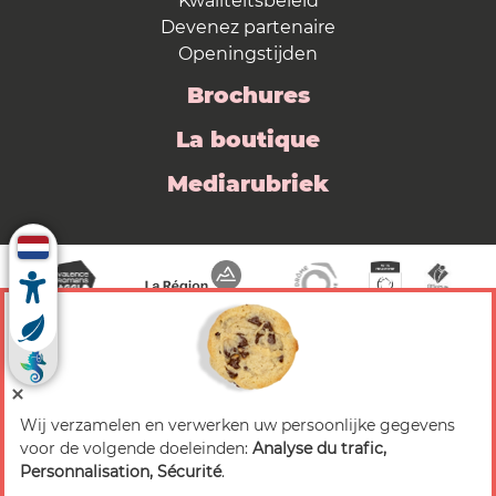
Kwaliteitsbeleid
Devenez partenaire
Openingstijden
Brochures
La boutique
Mediarubriek
Wij verzamelen en verwerken uw persoonlijke gegevens
© 2026 Valence Romans Tourisme — Alle rechten
voor de volgende doeleinden:
Analyse du trafic,
voorbehouden
Personnalisation, Sécurité
.
Juridische mededeling