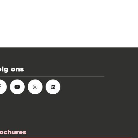
lg ons
ochures