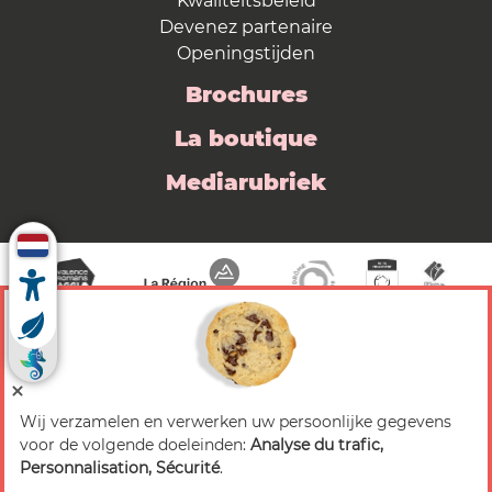
Kwaliteitsbeleid
Devenez partenaire
Openingstijden
Brochures
La boutique
Mediarubriek
Wij verzamelen en verwerken uw persoonlijke gegevens
© 2026 Valence Romans Tourisme — Alle rechten
voor de volgende doeleinden:
Analyse du trafic,
voorbehouden
Personnalisation, Sécurité
.
Juridische mededeling