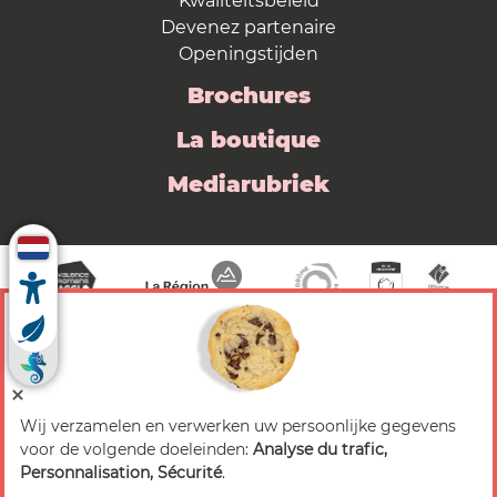
Kwaliteitsbeleid
Devenez partenaire
Openingstijden
Brochures
La boutique
Mediarubriek
Wij verzamelen en verwerken uw persoonlijke gegevens
© 2026 Valence Romans Tourisme — Alle rechten
voor de volgende doeleinden:
Analyse du trafic,
voorbehouden
Personnalisation, Sécurité
.
Juridische mededeling