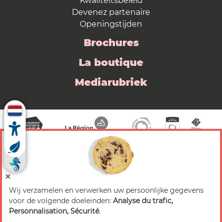
Kwaliteitsbeleid
Devenez partenaire
Openingstijden
Brochures
La boutique
Mediarubriek
Wij verzamelen en verwerken uw persoonlijke gegevens
© 2026 Valence Romans Tourisme — Alle rechten
voor de volgende doeleinden:
Analyse du trafic,
voorbehouden
Personnalisation, Sécurité
.
Juridische mededeling