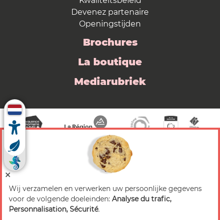
Kwaliteitsbeleid
Devenez partenaire
Openingstijden
Brochures
La boutique
Mediarubriek
Wij verzamelen en verwerken uw persoonlijke gegevens
© 2026 Valence Romans Tourisme — Alle rechten
voor de volgende doeleinden:
Analyse du trafic,
voorbehouden
Personnalisation, Sécurité
.
Juridische mededeling