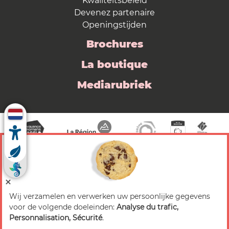
Kwaliteitsbeleid
Devenez partenaire
Openingstijden
Brochures
La boutique
Mediarubriek
Wij verzamelen en verwerken uw persoonlijke gegevens
© 2026 Valence Romans Tourisme — Alle rechten
voor de volgende doeleinden:
Analyse du trafic,
voorbehouden
Personnalisation, Sécurité
.
Juridische mededeling