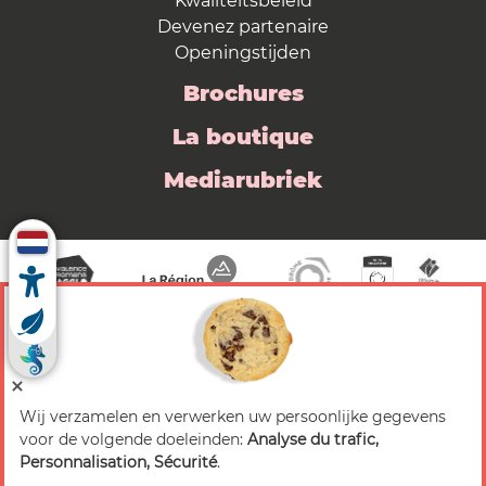
Kwaliteitsbeleid
Devenez partenaire
Openingstijden
Brochures
La boutique
Mediarubriek
Wij verzamelen en verwerken uw persoonlijke gegevens
© 2026 Valence Romans Tourisme — Alle rechten
voor de volgende doeleinden:
Analyse du trafic,
voorbehouden
Personnalisation, Sécurité
.
Juridische mededeling