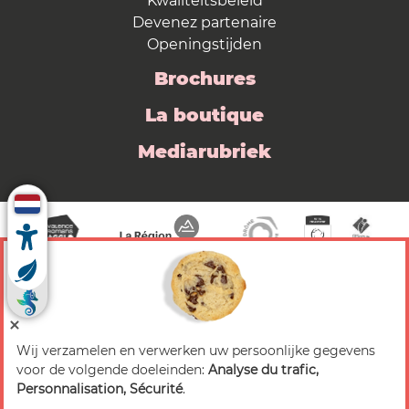
Kwaliteitsbeleid
Devenez partenaire
Openingstijden
Brochures
La boutique
Mediarubriek
Wij verzamelen en verwerken uw persoonlijke gegevens
© 2026 Valence Romans Tourisme — Alle rechten
voor de volgende doeleinden:
Analyse du trafic,
voorbehouden
Personnalisation, Sécurité
.
Juridische mededeling