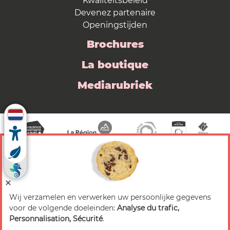
Kwaliteitsbeleid
Devenez partenaire
Openingstijden
Brochures
La boutique
Mediarubriek
Wij verzamelen en verwerken uw persoonlijke gegevens
© 2026 Valence Romans Tourisme — Alle rechten
voor de volgende doeleinden:
Analyse du trafic,
voorbehouden
Personnalisation, Sécurité
.
Juridische mededeling