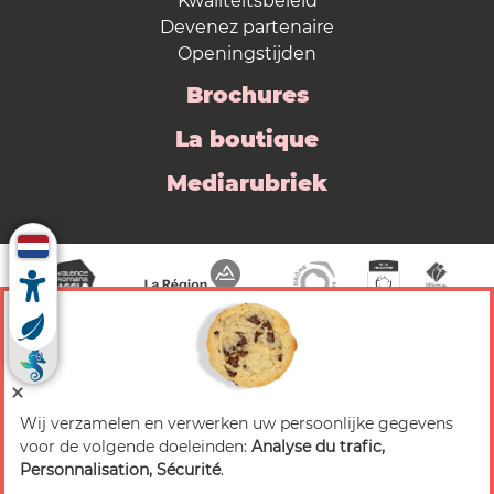
Kwaliteitsbeleid
Devenez partenaire
Openingstijden
Brochures
La boutique
Mediarubriek
Wij verzamelen en verwerken uw persoonlijke gegevens
© 2026 Valence Romans Tourisme — Alle rechten
voor de volgende doeleinden:
Analyse du trafic,
voorbehouden
Personnalisation, Sécurité
.
Juridische mededeling