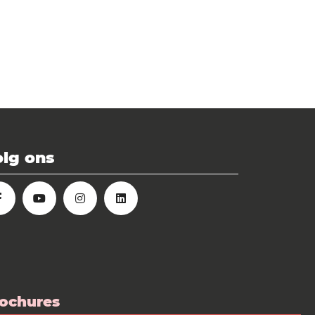
lg ons
ochures