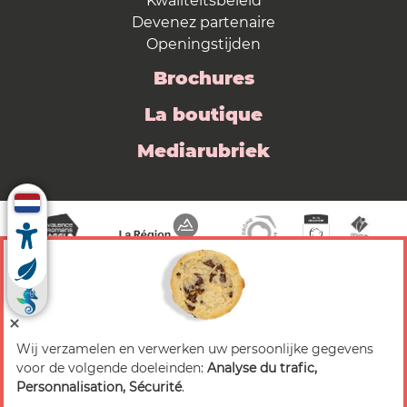
Kwaliteitsbeleid
Devenez partenaire
Openingstijden
Brochures
La boutique
Mediarubriek
Wij verzamelen en verwerken uw persoonlijke gegevens
© 2026 Valence Romans Tourisme — Alle rechten
voor de volgende doeleinden:
Analyse du trafic,
voorbehouden
Personnalisation, Sécurité
.
Juridische mededeling