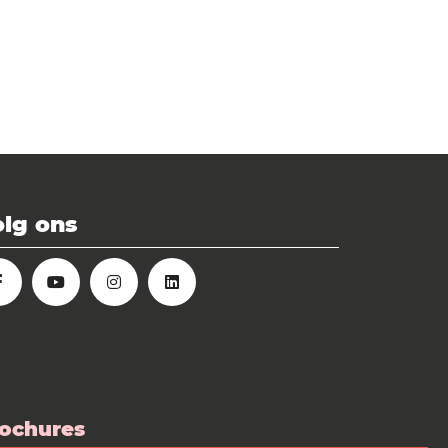
lg ons
ochures