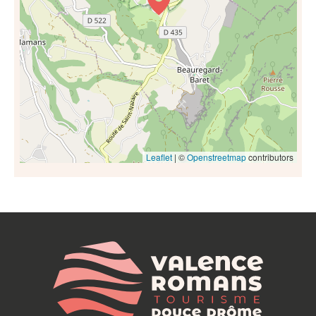
Leaflet
| ©
Openstreetmap
contributors