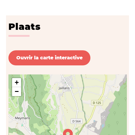
Plaats
Ouvrir la carte interactive
+
−