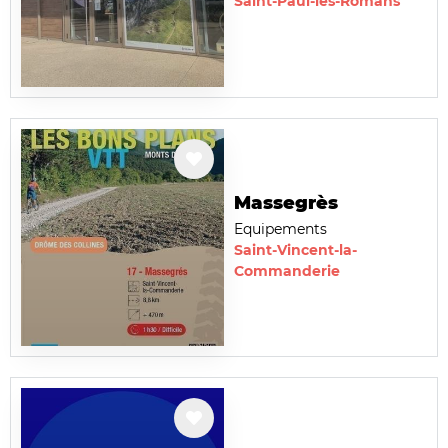
Saint-Paul-lès-Romans
Massegrès
Equipements
Saint-Vincent-la-
Commanderie