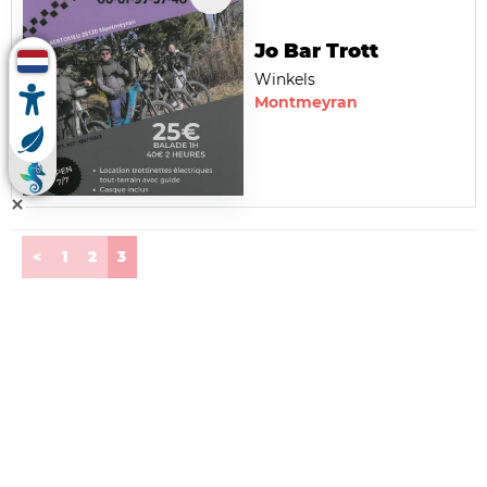
Jo Bar Trott
Winkels
Montmeyran
(current)
<
1
2
3