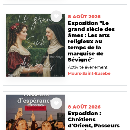
8 AOÛT 2026
Exposition "Le
grand siècle des
âmes : Les arts
religieux au
temps de la
marquise de
Sévigné"
Activité événement
Mours-Saint-Eusèbe
8 AOÛT 2026
Exposition :
Chrétiens
d'Orient, Passeurs