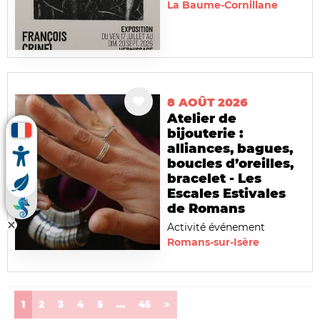
La Baume-Cornillane
8 AOÛT 2026
Atelier de
bijouterie :
alliances, bagues,
boucles d’oreilles,
bracelet - Les
Escales Estivales
de Romans
Activité événement
Romans-sur-Isère
(current)
1
2
3
4
5
...
45
>