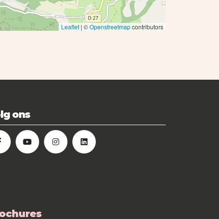
Leaflet
| ©
Openstreetmap
contributors
lg ons
ochures