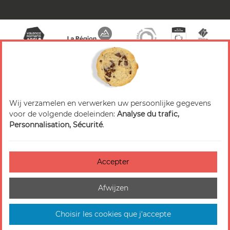
Wij verzamelen en verwerken uw persoonlijke gegevens
© 2026 Valence Romans Tourisme — Alle rechten
voor de volgende doeleinden:
Analyse du trafic,
voorbehouden
Personnalisation, Sécurité
.
Juridische mededeling
Titels
Accepter
Accessibilité : non-conforme
Afwijzen
Beheer van cookies
Plattegrond van de site
Choisir les cookies que j'accepte
In Frankrijk gemaakt door