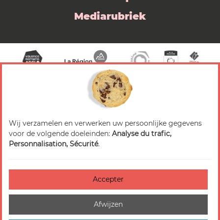
Mediarubriek
Wij verzamelen en verwerken uw persoonlijke gegevens
© 2026 Valence Romans Tourisme — Alle rechten
voor de volgende doeleinden:
Analyse du trafic,
voorbehouden
Personnalisation, Sécurité
.
Juridische mededeling
Titels
Accepter
Accessibilité : non-conforme
Afwijzen
Beheer van cookies