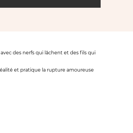
ec des nerfs qui lâchent et des fils qui
éréalité et pratique la rupture amoureuse
céral et reçoit un message qui ne lui était
s ce message...