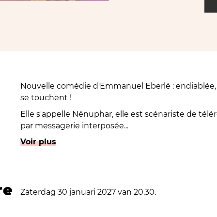
Nouvelle comédie d'Emmanuel Eberlé : endiablée, av
se touchent !
Elle s'appelle Nénuphar, elle est scénariste de tél
par messagerie interposée...
Il s'appelle Clampin, il est psychiatre en milieu car
Voir plus
pas destiné...
Il s'appelle Horace, il sort de prison et ne reçoit pa
Bordélique ?...
re
Zaterdag 30 januari 2027 van 20.30.
Ce n'est que le début !