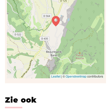
Leaflet
| ©
Openstreetmap
contributors
Zie ook