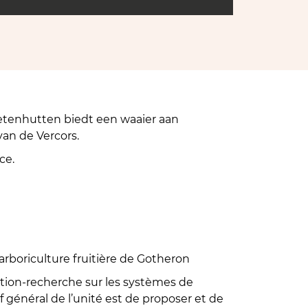
tenhutten biedt een waaier aan
van de Vercors.
ce.
 Valence (richting St Marcel).
Marcèl-lès-Valence, waar de wandeling
rboriculture fruitière de Gotheron
ion-recherche sur les systèmes de
if général de l’unité est de proposer et de