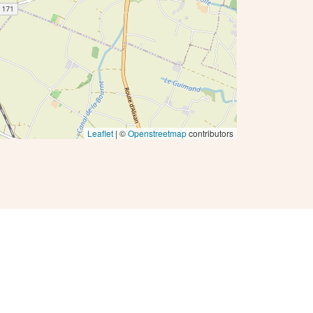
Leaflet
| ©
Openstreetmap
contributors