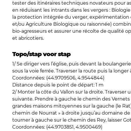
tester des itinéraires techniques novateurs pour a
en réduisant les intrants dans les vergers : Biolog
la protection intégrée du verger, expérimentation 
et/ou Agriculture Biologique ou raisonnée) combin
bio-agresseurs et assurer une récolte de qualité 
et abricotiers.
Topo/stap voor stap
1/ Se diriger vers l’église, puis devant la boulanger
sous la voie ferrée. Traverser la route puis la long
Coordonnées: (44.9709506, 4.9544844)
Distance depuis le point de départ: 1 m
2/ Monter la côte du Vallon sur la droite. Traverser 
suivante. Prendre à gauche le chemin des Vernets en
grandes maisons mitoyennes sur la gauche (le Rat).
chemin de Nourrat » à droite jusqu’au domaine de
tourner à gauche sur le chemin des Rey, laisser Got
Coordonnées: (44.9703851, 4.9500469)