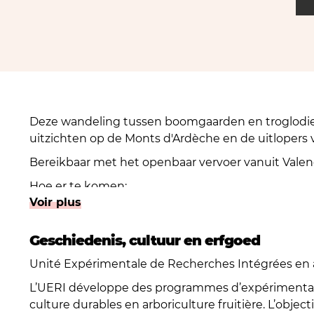
Deze wandeling tussen boomgaarden en troglodie
uitzichten op de Monts d'Ardèche en de uitlopers 
Bereikbaar met het openbaar vervoer vanuit Valen
Hoe er te komen:
Voir plus
- Neem lijn 14 van het Citéa-netwerk vanaf Pôle Bus
- Stap uit bij de halte "St Marcel Mairie" in Saint-
begint.
Geschiedenis, cultuur en erfgoed
Unité Expérimentale de Recherches Intégrées en a
L’UERI développe des programmes d’expérimentat
culture durables en arboriculture fruitière. L’object