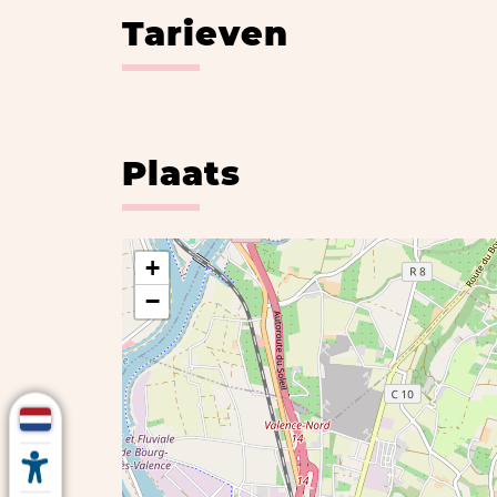
Tarieven
Plaats
+
−