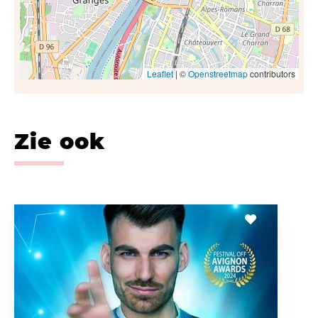
Leaflet
| ©
Openstreetmap
contributors
Zie ook