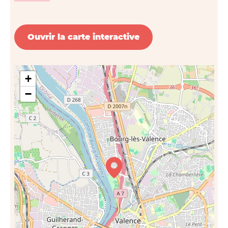
Ouvrir la carte interactive
+
−